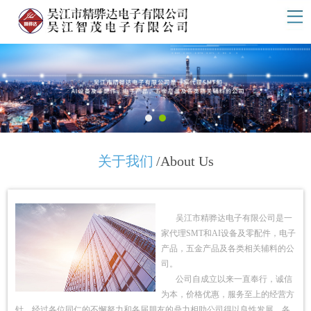
关于我们
/About Us
吴江市精骅达电子有限公司是一
家代理SMT和AI设备及零配件，电子
产品，五金产品及各类相关辅料的公
司。
公司自成立以来一直奉行，诚信
为本，价格优惠，服务至上的经营方
针，经过各位同仁的不懈努力和各届朋友的鼎力相助公司得以良性发展，各