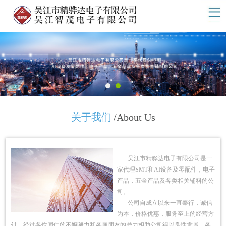
关于我们
/About Us
吴江市精骅达电子有限公司是一
家代理SMT和AI设备及零配件，电子
产品，五金产品及各类相关辅料的公
司。
公司自成立以来一直奉行，诚信
为本，价格优惠，服务至上的经营方
针，经过各位同仁的不懈努力和各届朋友的鼎力相助公司得以良性发展，各