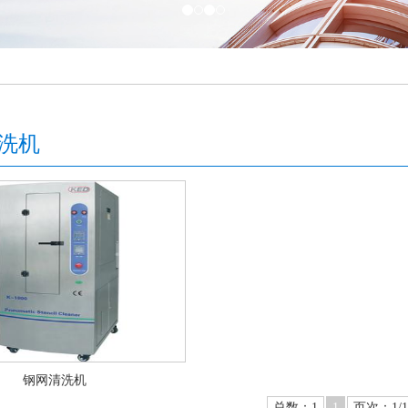
洗机
钢网清洗机
总数：1
1
页次：1/1