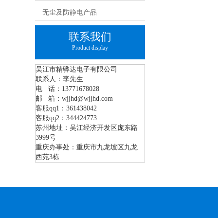
无尘及防静电产品
联系我们
Product display
吴江市精骅达电子有限公司
联系人：李先生
电 话：13771678028
邮 箱：wjjhd@wjjhd.com
客服qq1：361438042
客服qq2：344424773
苏州地址：吴江经济开发区庞东路
3999号
重庆办事处：重庆市九龙坡区九龙
西苑3栋