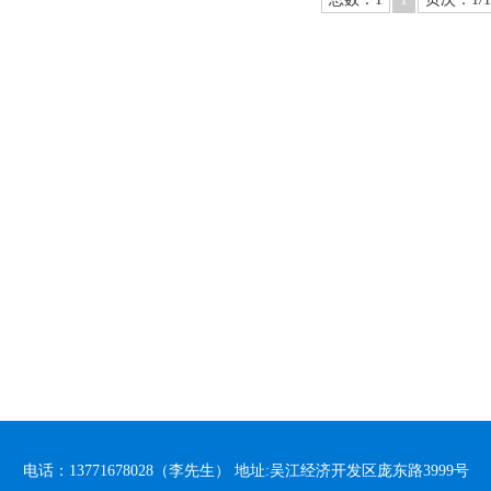
电话：13771678028（李先生） 地址:吴江经济开发区庞东路3999号